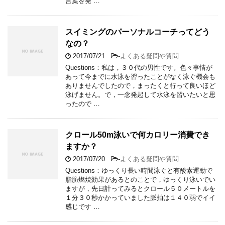
言葉を発 …
スイミングのパーソナルコーチってどう
なの？
2017/07/21
-
よくある疑問や質問
Questions：私は，３０代の男性です。色々事情が
あって今までに水泳を習ったことがなく泳ぐ機会も
ありませんでしたので，まったくと行って良いほど
泳げません。で，一念発起して水泳を習いたいと思
ったので …
クロール50m泳いで何カロリー消費でき
ますか？
2017/07/20
-
よくある疑問や質問
Questions：ゆっくり長い時間泳ぐと有酸素運動で
脂肪燃焼効果があるとのことで，ゆっくり泳いでい
ますが，先日計ってみるとクロール５０メートルを
１分３０秒かかっていました脈拍は１４０弱でイイ
感じです …