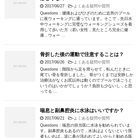
2017/06/27
-
よくある疑問や質問
Questions：腰痛およびひざのために近所のプール
に夜ウォーキングに通っています。そこで，先日水
中ウォーキングに完璧なウォーキングシューズを着
用して歩いた方（若い女性，見たところ完全に健
康，ウォー …
骨折した後の運動で注意することは？
2017/06/26
-
よくある疑問や質問
Questions：階段から足を滑らせて，転んだときに
尾てい骨を骨折しました。 骨がつくまでは安静しか
治療法がなくお尻以外は動くのでプールで泳ごうと
いうのはいかがでしょうか？負担も少ないし，と思
ってる …
喘息と副鼻腔炎に水泳はいいですか？
2017/06/21
-
よくある疑問や質問
Questions：喘息の担当医に水泳を勧められていま
す。副鼻腔炎もあるので，水泳はよくないという医
者もいれば，逆に鼻が洗われてよいからと勧める医