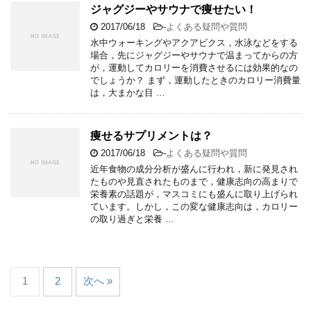
ジャグジーやサウナで痩せたい！
2017/06/18
-
よくある疑問や質問
水中ウォーキングやアクアビクス，水泳などをする
場合，先にジャグジーやサウナで温まってからの方
が，運動してカロリーを消費させるには効果的なの
でしょうか？ まず，運動したときのカロリー消費量
は，大まかな目 …
痩せるサプリメントは？
2017/06/18
-
よくある疑問や質問
近年食物の成分分析が盛んに行われ，新に発見され
たものや見直されたものまで，健康志向の高まりで
栄養素の話題が，マスコミにも盛んに取り上げられ
ています。しかし，この変な健康志向は，カロリー
の取り過ぎと栄養 …
1
2
次へ »