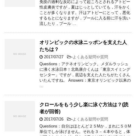
免疫の過剰な反応によって起ころとされるアトピー
性皮膚炎ですが，夏はじっとしていても，汗をかく
ことが多くなります。汗はアトピーにとって，悪化
するもとになりますが，プールに入る前に汗を洗い
流したり，プール …
オリンピックの水泳ニッポンを支えた人
たちは？
2017/07/27
-
よくある疑問や質問
Questions：アテネオリンピック。メダルラッシュ
に沸く水泳日本！北島康介くんは「東京スイミング
センター」ですが，底辺を支えた人たちがたくさん
いたんですね。 Answers：東京オリンピック以来の
…
クロールをもう少し楽に泳ぐ方法は？(読
者が回答)
2017/07/26
-
よくある疑問や質問
Questions：自分はほとんど２５Mか，まれに５０M
単位でしか泳げません。それを３－４本やると，体