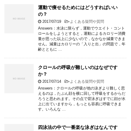
運動で痩せるためにはどうすればいい
の？
2017/07/19
-
よくある疑問や質問
Answers：水泳に限らず，運動でウエイト・コント
ロールをしようとすると，運動によるカロリー消費
量が思った以上に少ないので，なかなか減量できま
せん。減量はカロリーの「入りと出」の問題で，年
齢とともに …
クロールの呼吸が難しいのはなぜです
か？
2017/07/14
-
よくある疑問や質問
Answers：クロールの呼吸が他の泳ぎより難しく思
えるのは，たぶん顔を横に回して呼吸をするからだ
ろうと思われます。その点で背泳ぎはすでに顔が水
上に出ていますから，もっとも容易に呼吸できま
す。いろんな …
四泳法の中で一番楽な泳ぎはなんです