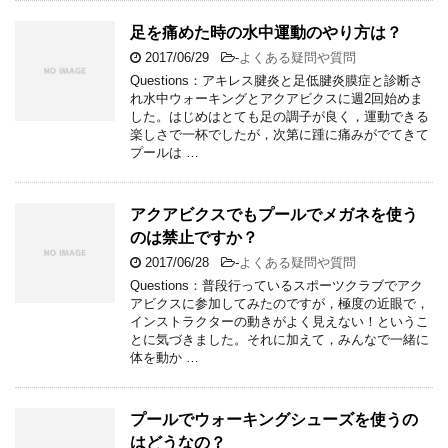
足を痛めた時の水中運動のやり方は？
2017/06/29
-
よくある疑問や質問
Questions：アキレス腱炎と足低腱炎膜症と診断さ
れ水中ウォーキングとアクアビクスに週2回始めま
した。はじめはとても足の調子が良く，運動できる
楽しさで一杯でしたが，次第に踵に痛みがでてきて
プールは …
アクアビクスでもプールでメガネを使う
のは禁止ですか？
2017/06/28
-
よくある疑問や質問
Questions：普段行っているスポーツクラブでアク
アビクスに参加してみたのですが，極度の近眼で，
インストラクターの動きがよく見えない！というこ
とに気づきました。それに加えて，みんなで一緒に
体を動か …
プールでウォーキングシューズを使うの
はどうなの？