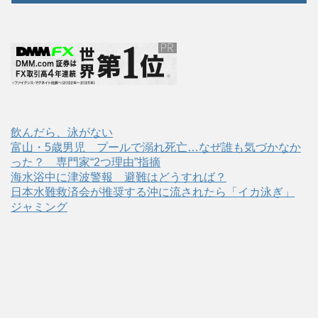
飲んだら、泳がない
富山・5歳男児 プールで溺れ死亡…なぜ誰も気づかなか
った？ 専門家“2つ理由”指摘
海水浴中に津波警報 避難はどうすれば？
日本水難救済会が推奨する沖に流されたら「イカ泳ぎ」
ジャミング