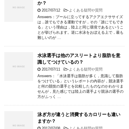
か？
2017/07/12
-
よくある疑問や質問
Answers：プールに立ってするアクアエクササイズ
は，誰でもできる運動ですが，その「誰にでもでき
る」という理由は，陸上と同じ環境であるというこ
とが挙げられます。逆に水泳をおぼえる上で，最も
難しいのが …
水泳選手は他のアスリートより脂肪を意
識してつけているの？
2017/07/11
-
よくある疑問や質問
Answers：「水泳選手は脂肪が多く，意識して脂肪
をつけている」というレポートの内容が，競泳選手
と何の競技の選手とを比較したものなのかわかりま
せんが，見た感じでは陸上の選手より競泳の選手の
方がふっく …
泳ぎ方が違うと消費するカロリーも違い
ますか？
2017/07/08
-
よくある疑問や質問