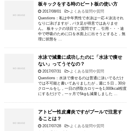
板キックをする時のビート板の使い方
2017/08/01
-
よくある疑問や質問
Questions：私は中年男性で水泳は一応４泳法それ
なりに泳げますが，バタ足が得意ではありませ
ん。 板キックの項目でご質問です… 引用・・・途
中で呼吸のために口を水面上に出そうとすると，無
理に状態を …
水泳で減量に成功したのに「水泳で痩せ
ない」ってうそなの？
2017/07/31
-
よくある疑問や質問
Questions：水泳で痩せるのは普通に泳いでるだけ
では不可能と書いてありましたが，週に５日，30分
クロールをし，一日の摂取カロリーを1,000kcal程度
にするだけで，一ヶ月で5kgも減量しました …
アトピー性皮膚炎ですがプールで注意す
ることは？
2017/07/28
-
よくある疑問や質問