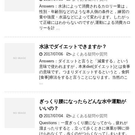
Answers：水泳によって消費されるカロリー量は，
性別・年齢別などのような本人側の条件と，練習の
量や強度・水温などによって変わります。したがっ
て正確にはわからないのですが,運動による消費カロ
リーを計 …
水泳でダイエットできますか？
2017/07/06
-
よくある疑問や質問
Answers：ダイエットと言うと「減量する」という
意味で使われますが，本来diet(ダイエット)とは食事
の意味です。つまりダイエットするというと，食餌
[食事]療法をすると言うことになります。当然のこ
…
ぎっくり腰になったらどんな水中運動が
いいの？
2017/07/04
-
よくある疑問や質問
Questions：一度ぎっくり腰になってから，疲れが
溜まったりすると，立って歩くときに体重が脚に掛
けられなくて，歩くのがつらくなってしまいます。