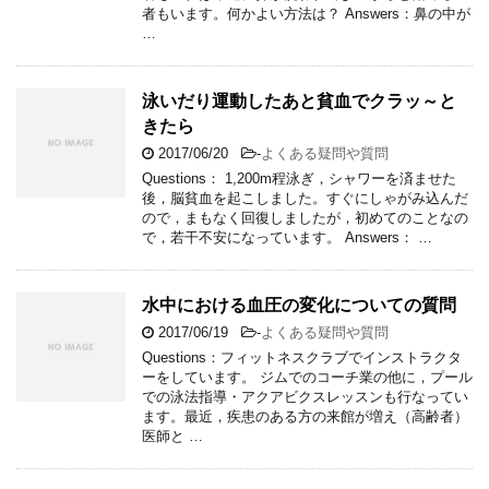
者もいます。何かよい方法は？ Answers：鼻の中が
…
泳いだり運動したあと貧血でクラッ～と
きたら
2017/06/20
-
よくある疑問や質問
Questions： 1,200m程泳ぎ，シャワーを済ませた
後，脳貧血を起こしました。すぐにしゃがみ込んだ
ので，まもなく回復しましたが，初めてのことなの
で，若干不安になっています。 Answers： …
水中における血圧の変化についての質問
2017/06/19
-
よくある疑問や質問
Questions：フィットネスクラブでインストラクタ
ーをしています。 ジムでのコーチ業の他に，プール
での泳法指導・アクアビクスレッスンも行なってい
ます。最近，疾患のある方の来館が増え（高齢者）
医師と …