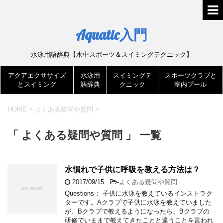
Aquatic入門
水泳用語辞典【水中スポーツ＆スイミングテクニック】
アクアエクササイズ
水泳用
スイミングテ
スポーツクラブと
とスイミング
語辞典
クニック
室内プール
HOME
>
よくある疑問や質問
>
「 よくある疑問や質問 」 一覧
水慣れで子供に呼吸を教える方法は？
2017/09/15
-
よくある疑問や質問
Questions： 子供に水泳を教えているインストラク
ターです。Aクラブで子供に水泳を教えていました
が、Bクラブで教えるようになったら、Bクラブの
研修でいままで教えてきたことと違うことを言われ