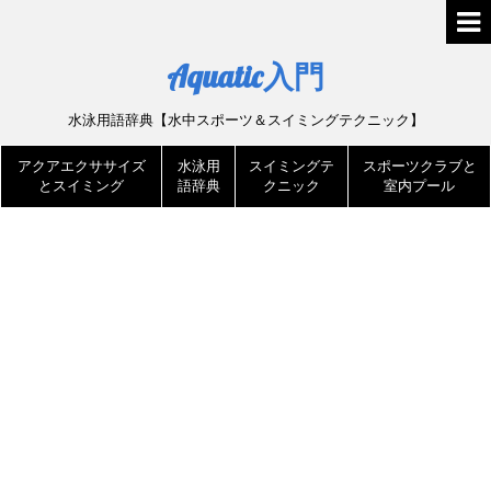
Aquatic入門
水泳用語辞典【水中スポーツ＆スイミングテクニック】
アクアエクササイズ
水泳用
スイミングテ
スポーツクラブと
とスイミング
語辞典
クニック
室内プール