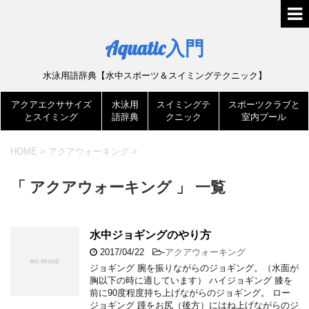
Aquatic入門
水泳用語辞典【水中スポーツ＆スイミングテクニック】
アクアエクササイズ
水泳用
スイミングテ
スポーツクラブと
とスイミング
語辞典
クニック
室内プール
HOME
>
アクアウォーキング
>
「 アクアウォーキング 」 一覧
水中ジョギングのやり方
2017/04/22
-
アクアウォーキング
ジョギング 腕を振りながらのジョギング。（水面が
胸以下の時に適しています） ハイジョギング 膝を
前に90度程度持ち上げながらのジョギング。 ロー
ジョギング 踵をお尻（後方）にはね上げながらのジ