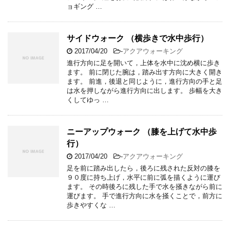
ョギング …
サイドウォーク （横歩きで水中歩行）
2017/04/20
-
アクアウォーキング
進行方向に足を開いて，上体を水中に沈め横に歩き
ます。 前に閉じた腕は，踏み出す方向に大きく開き
ます。 前進，後退と同じように，進行方向の手と足
は水を押しながら進行方向に出します。 歩幅を大き
くしてゆっ …
ニーアップウォーク （膝を上げて水中歩
行）
2017/04/20
-
アクアウォーキング
足を前に踏み出したら，後ろに残された反対の膝を
９０度に持ち上げ，水平に前に弧を描くように運び
ます。 その時後ろに残した手で水を掻きながら前に
運びます。 手で進行方向に水を掻くことで，前方に
歩きやすくな …