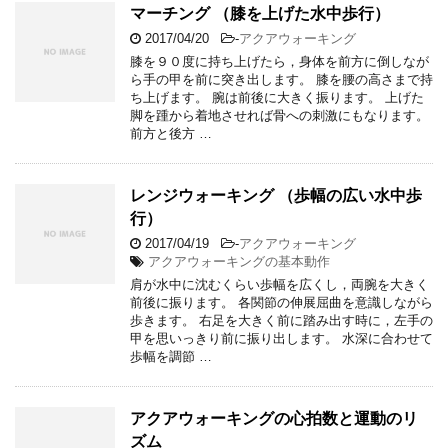
マーチング （膝を上げた水中歩行）
2017/04/20
-
アクアウォーキング
膝を９０度に持ち上げたら，身体を前方に倒しなが
ら手の甲を前に突き出します。 膝を腰の高さまで持
ち上げます。 腕は前後に大きく振ります。 上げた
脚を踵から着地させれば骨への刺激にもなります。
前方と後方 …
レンジウォーキング （歩幅の広い水中歩
行）
2017/04/19
-
アクアウォーキング
アクアウォーキングの基本動作
肩が水中に沈むくらい歩幅を広くし，両腕を大きく
前後に振ります。 各関節の伸展屈曲を意識しながら
歩きます。 右足を大きく前に踏み出す時に，左手の
甲を思いっきり前に振り出します。 水深に合わせて
歩幅を調節 …
アクアウォーキングの心拍数と運動のリ
ズム