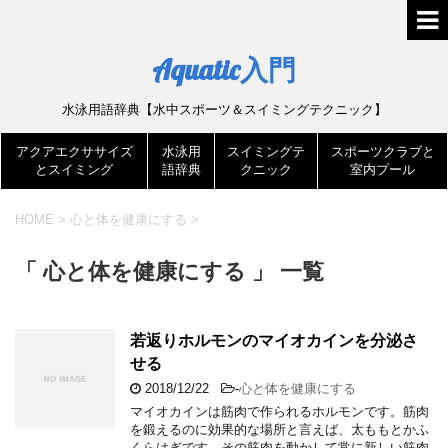
Aquatic入門
水泳用語辞典【水中スポーツ＆スイミングテクニック】
アクアエクササイズ
水泳用
スイミングテ
スポーツクラブと
とスイミング
語辞典
クニック
室内プール
HOME
>
心と体を健康にする
>
「 心と体を健康にする 」 一覧
若返りホルモンのマイオカインを分泌さ
せる
2018/12/22
-
心と体を健康にする
マイオカインは筋肉で作られるホルモンです。筋肉
を鍛えるのに効果的な場所と言えば、太ももとかふ
くらはぎです。その筋肉を動かして常に新しい筋肉