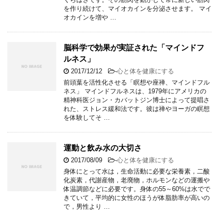
を作り続けて、マイオカインを分泌させます。 マイ
オカインを増や …
脳科学で効果が実証された「マインドフ
ルネス」
2017/12/12
-
心と体を健康にする
前頭葉を活性化させる「瞑想や座禅、マインドフル
ネス」 マインドフルネスは、1979年にアメリカの
精神科医ジョン・カバットジン博士によって提唱さ
れた、ストレス緩和法です。彼は禅やヨーガの瞑想
を体験してそ …
運動と飲み水の大切さ
2017/08/09
-
心と体を健康にする
身体にとって水は，生命活動に必要な栄養素，二酸
化炭素，代謝産物，老廃物，ホルモンなどの運搬や
体温調節などに必要です。身体の55～60%は水でで
きていて，平均的に女性のほうが体脂肪率が高いの
で，男性より …