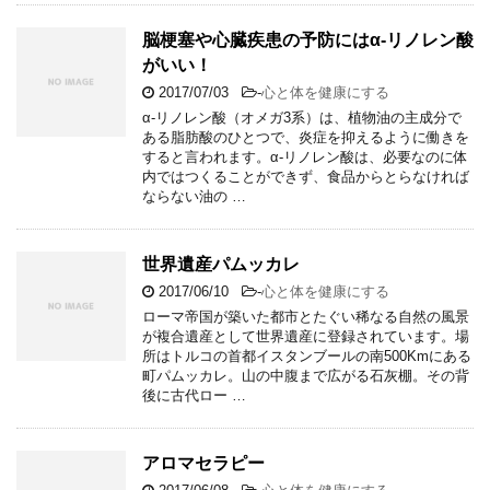
脳梗塞や心臓疾患の予防にはα-リノレン酸
がいい！
2017/07/03
-
心と体を健康にする
α-リノレン酸（オメガ3系）は、植物油の主成分で
ある脂肪酸のひとつで、炎症を抑えるように働きを
すると言われます。α-リノレン酸は、必要なのに体
内ではつくることができず、食品からとらなければ
ならない油の …
世界遺産パムッカレ
2017/06/10
-
心と体を健康にする
ローマ帝国が築いた都市とたぐい稀なる自然の風景
が複合遺産として世界遺産に登録されています。場
所はトルコの首都イスタンブールの南500Kmにある
町パムッカレ。山の中腹まで広がる石灰棚。その背
後に古代ロー …
アロマセラピー