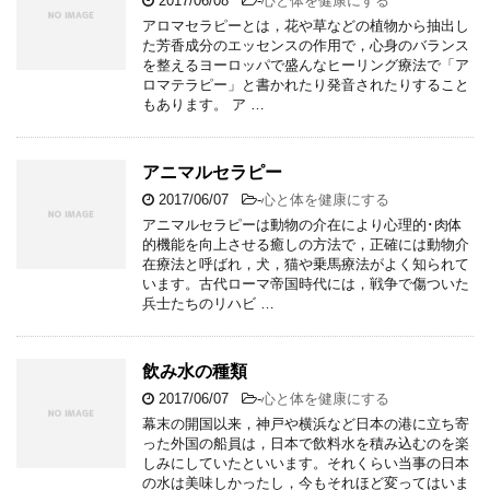
2017/06/08
-
心と体を健康にする
アロマセラピーとは，花や草などの植物から抽出し
た芳香成分のエッセンスの作用で，心身のバランス
を整えるヨーロッパで盛んなヒーリング療法で「ア
ロマテラピー」と書かれたり発音されたりすること
もあります。 ア …
アニマルセラピー
2017/06/07
-
心と体を健康にする
アニマルセラピーは動物の介在により心理的･肉体
的機能を向上させる癒しの方法で，正確には動物介
在療法と呼ばれ，犬，猫や乗馬療法がよく知られて
います。古代ローマ帝国時代には，戦争で傷ついた
兵士たちのリハビ …
飲み水の種類
2017/06/07
-
心と体を健康にする
幕末の開国以来，神戸や横浜など日本の港に立ち寄
った外国の船員は，日本で飲料水を積み込むのを楽
しみにしていたといいます。それくらい当事の日本
の水は美味しかったし，今もそれほど変ってはいま