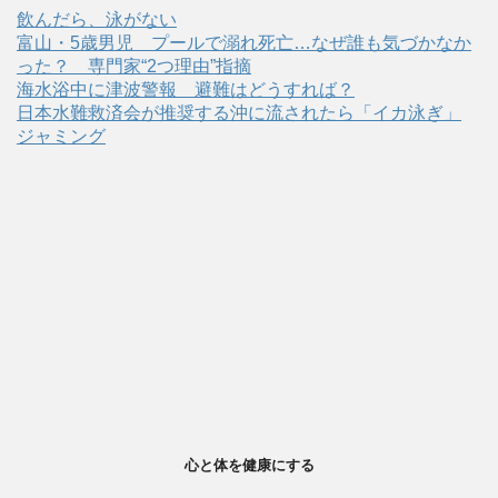
飲んだら、泳がない
富山・5歳男児 プールで溺れ死亡…なぜ誰も気づかなか
った？ 専門家“2つ理由”指摘
海水浴中に津波警報 避難はどうすれば？
日本水難救済会が推奨する沖に流されたら「イカ泳ぎ」
ジャミング
心と体を健康にする