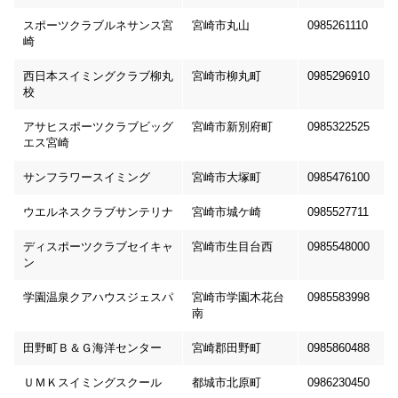
スポーツクラブルネサンス宮
宮崎市丸山
0985261110
崎
西日本スイミングクラブ柳丸
宮崎市柳丸町
0985296910
校
アサヒスポーツクラブビッグ
宮崎市新別府町
0985322525
エス宮崎
サンフラワースイミング
宮崎市大塚町
0985476100
ウエルネスクラブサンテリナ
宮崎市城ケ崎
0985527711
ディスポーツクラブセイキャ
宮崎市生目台西
0985548000
ン
学園温泉クアハウスジェスパ
宮崎市学園木花台
0985583998
南
田野町Ｂ＆Ｇ海洋センター
宮崎郡田野町
0985860488
ＵＭＫスイミングスクール
都城市北原町
0986230450