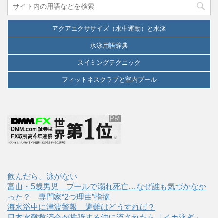
アクアエクササイズ（水中運動）と水泳
水泳用語辞典
スイミングテクニック
フィットネスクラブと室内プール
飲んだら、泳がない
富山・5歳男児 プールで溺れ死亡…なぜ誰も気づかなか
った？ 専門家“2つ理由”指摘
海水浴中に津波警報 避難はどうすれば？
日本水難救済会が推奨する沖に流されたら「イカ泳ぎ」