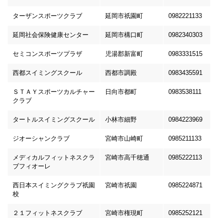
ターザンスポーツクラブ
延岡市祇園町
0982221133
延岡社会保険健康センター
延岡市構口町
0982340303
セミコンスポーツプラザ
児湯郡新富町
0983331515
西都スイミングスクール
西都市調殿
0983435591
ＳＴＡＹスポーツカルチャー
日向市都町
0983538111
クラブ
タートルスイミングスクール
小林市細野
0984223969
ジオーシャンクラブ
宮崎市山崎町
0985211133
メディカルフィットネスクラ
宮崎市高千穂通
0985222113
ブフィオーレ
西日本スイミングクラブ祇園
宮崎市祇園
0985224871
校
２１フィットネスクラブ
宮崎市権現町
0985252121