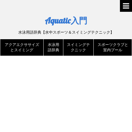
Aquatic入門
水泳用語辞典【水中スポーツ＆スイミングテクニック】
アクアエクササイズ
水泳用
スイミングテ
スポーツクラブと
とスイミング
語辞典
クニック
室内プール