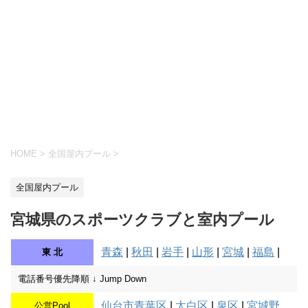
HOME
>
全国屋内プール
>
全国屋内プール
宮城県のスポーツクラブと室内プール
青森
|
秋田
|
岩手
|
山形
|
宮城
|
福島
|
東 北
電話番号優先降順 ↓ Jump Down
仙台市青葉区
|
太白区
|
泉区
|
宮城野
公営Pool