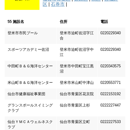
区
|
石巻市
|
55 施設名
住所
電話
登米市市民プール
登米市迫町佐沼字江
0220229340
合
スポーツアカデミー佐沼
登米市迫町佐沼字中
0220229340
江
中田町Ｂ＆Ｇ海洋センター
登米市中田町宝江黒
0220343575
沼
米山町Ｂ＆Ｇ海洋センター
登米市米山町中津山
0220553771
仙台市健康福祉事業団
仙台市青葉区花京院
0222153192
グランスポールスイミング
仙台市青葉区上杉
0222227447
クラブ
仙台ＹＭＣＡウェルネスク
仙台市青葉区立町
0222227533
ラブ