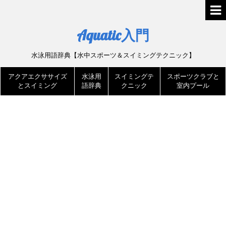
Aquatic入門
水泳用語辞典【水中スポーツ＆スイミングテクニック】
アクアエクササイズ
水泳用
スイミングテ
スポーツクラブと
とスイミング
語辞典
クニック
室内プール