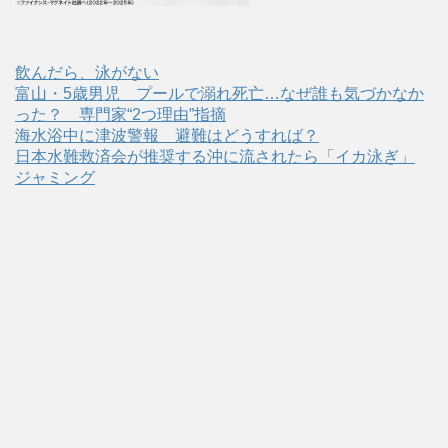
飲んだら、泳がない
富山・5歳男児 プールで溺れ死亡…なぜ誰も気づかなか
った？ 専門家“2つ理由”指摘
海水浴中に津波警報 避難はどうすれば？
日本水難救済会が推奨する沖に流されたら「イカ泳ぎ」
ジャミング