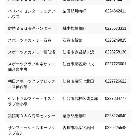
バリハイセンターミニクア
柴田郡川崎町
0224842411
ハウス
雄勝Ｂ＆Ｇ海洋センター
桃生郡雄勝町
0225573331
スポーツアカデミー石巻
石巻市新館
0225249815
スポーツアカデミー気仙沼
仙沼市赤岩杉ノ沢
0226258130
スポーツクラブルネサンス
仙台市泉区泉中央
0227723001
仙台泉中央
朝日スポーツクラブビッグ
仙台市泉区七北田
0227726622
エス仙台泉
セントラルフィットネスク
仙台市若林区遠見塚
0227884777
ラブ南小泉
築館町Ｂ＆Ｇ海洋センター
栗原郡築館町
0228224840
サンフィッシュスポーツク
古川市稲葉字高田
0229225548
ラブ古川