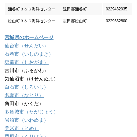
涌谷町Ｂ＆Ｇ海洋センター
遠田郡涌谷町
0229432035
松山町Ｂ＆Ｇ海洋センター
志田郡松山町
0229552800
宮城県のホームページ
仙台市（せんだい）
石巻市（いしのまき）
塩竈市（しおがま）
古川市（ふるかわ）
気仙沼市（けせんぬま）
白石市（しろいし）
名取市（なとり）
角田市（かくだ）
多賀城市（たがじょう）
岩沼市（いわぬま）
登米市（とめ）
栗原市（くりはら）