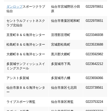
ダンロップ
スポーツクラブ
仙台市宮城野区小田
0222970651
仙台
原
セントラルフィットネスク
仙台市青葉区昭和町
0222970651
ラブ北仙台
亘里町Ｂ＆Ｇ海洋センター
亘理郡亘理町
0223346938
松島町Ｂ＆Ｇ海洋センター
宮城郡松島町
0223533688
大郷町Ｂ＆Ｇ海洋センター
黒川郡大郷町
0223592982
多賀城サンフィッシュスイ
多賀城市下馬
0223642212
ミングスクール
アシスト多賀城
多賀城市八幡
0223656066
仙台市泉Ｂ＆Ｇ海洋センタ
仙台市泉区七北田
0223739561
ー
ライブスポーツ将監
仙台市泉区将監
0223753224