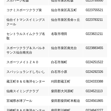
スポパーク松森
仙台市泉区松森
0223755550
コナミスポーツクラブ泉
仙台市泉区高玉町
0223755521
仙台イトマンスイミングス
仙台市泉区長命ヶ丘
0223783211
クール
セントラルスイムクラブ名
名取市増田
0223821211
取
スポーツクラブ＆スパルネ
仙台市泉区南光台
0223883455
サンス仙台南光台
スポーツメイトＺＡＯ
白石市旭町
0224251522
スパッシュランドしろいし
白石市小原
0224292326
蔵王町Ｂ＆Ｇ海洋センター
刈田郡蔵王町
0224333388
仙南スイミングクラブ
柴田郡大河原町
0224521113
宮城県水球プール
柴田郡柴田町本船迫
0224561865
川崎町Ｂ＆Ｇ海洋センター
柴田郡川崎町
0224842277