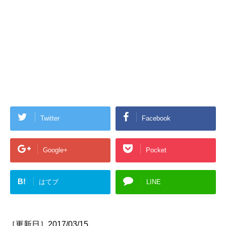
Twitter
Facebook
Google+
Pocket
B!
はてブ
LINE
［更新日］2017/03/15