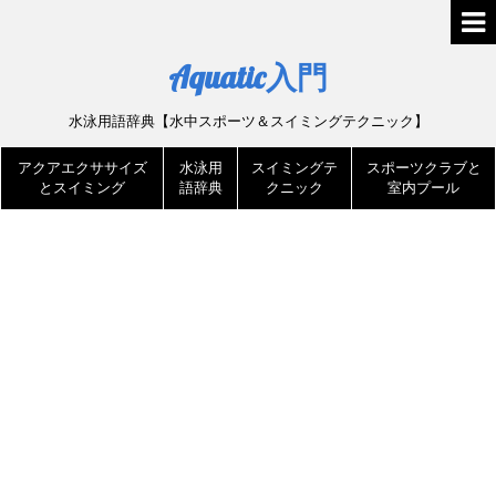
Aquatic入門
水泳用語辞典【水中スポーツ＆スイミングテクニック】
アクアエクササイズ
水泳用
スイミングテ
スポーツクラブと
とスイミング
語辞典
クニック
室内プール