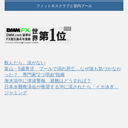
フィットネスクラブと室内プール
飲んだら、泳がない
富山・5歳男児 プールで溺れ死亡…なぜ誰も気づかなか
った？ 専門家“2つ理由”指摘
海水浴中に津波警報 避難はどうすれば？
日本水難救済会が推奨する沖に流されたら「イカ泳ぎ」
ジャミング