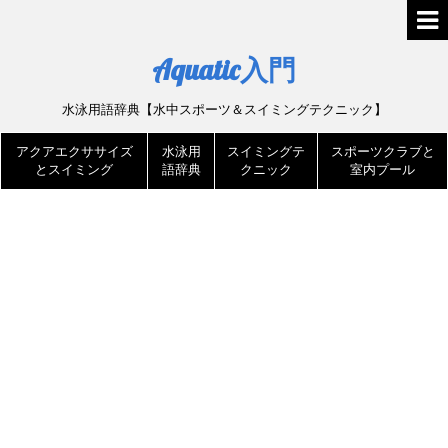
Aquatic入門
水泳用語辞典【水中スポーツ＆スイミングテクニック】
アクアエクササイズ
水泳用
スイミングテ
スポーツクラブと
とスイミング
語辞典
クニック
室内プール