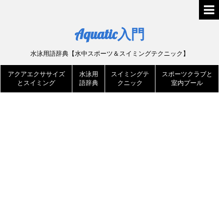
Aquatic入門
水泳用語辞典【水中スポーツ＆スイミングテクニック】
アクアエクササイズ
水泳用
スイミングテ
スポーツクラブと
とスイミング
語辞典
クニック
室内プール