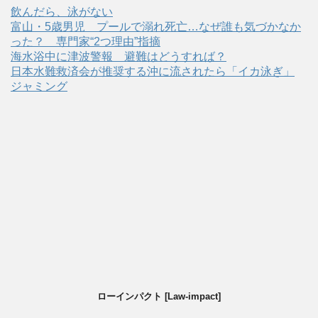
飲んだら、泳がない
富山・5歳男児 プールで溺れ死亡…なぜ誰も気づかなか
った？ 専門家“2つ理由”指摘
海水浴中に津波警報 避難はどうすれば？
日本水難救済会が推奨する沖に流されたら「イカ泳ぎ」
ジャミング
ローインパクト [Law-impact]