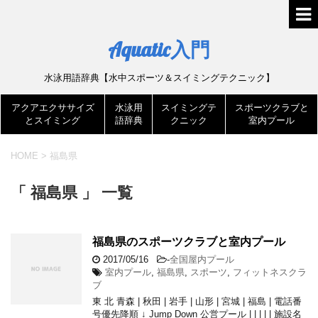
Aquatic入門
水泳用語辞典【水中スポーツ＆スイミングテクニック】
アクアエクササイズ
水泳用
スイミングテ
スポーツクラブと
とスイミング
語辞典
クニック
室内プール
HOME
>
福島県
「 福島県 」 一覧
福島県のスポーツクラブと室内プール
2017/05/16
-
全国屋内プール
室内プール
,
福島県
,
スポーツ
,
フィットネスクラ
ブ
東 北 青森 | 秋田 | 岩手 | 山形 | 宮城 | 福島 | 電話番
号優先降順 ↓ Jump Down 公営プール | | | | | 施設名