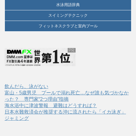
水泳用語辞典
スイミングテクニック
フィットネスクラブと室内プール
飲んだら、泳がない
富山・5歳男児 プールで溺れ死亡…なぜ誰も気づかなか
った？ 専門家“2つ理由”指摘
海水浴中に津波警報 避難はどうすれば？
日本水難救済会が推奨する沖に流されたら「イカ泳ぎ」
ジャミング