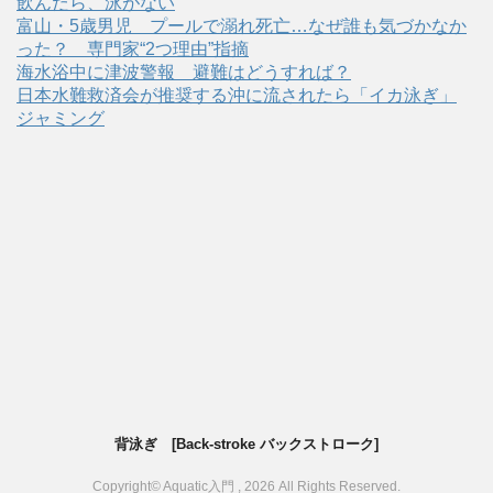
飲んだら、泳がない
富山・5歳男児 プールで溺れ死亡…なぜ誰も気づかなか
った？ 専門家“2つ理由”指摘
海水浴中に津波警報 避難はどうすれば？
日本水難救済会が推奨する沖に流されたら「イカ泳ぎ」
ジャミング
背泳ぎ [Back-stroke バックストローク]
Copyright© Aquatic入門 , 2026 All Rights Reserved.