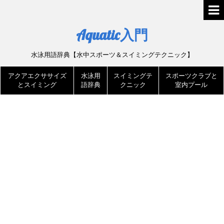
Aquatic入門
水泳用語辞典【水中スポーツ＆スイミングテクニック】
アクアエクササイズ
水泳用
スイミングテ
スポーツクラブと
とスイミング
語辞典
クニック
室内プール