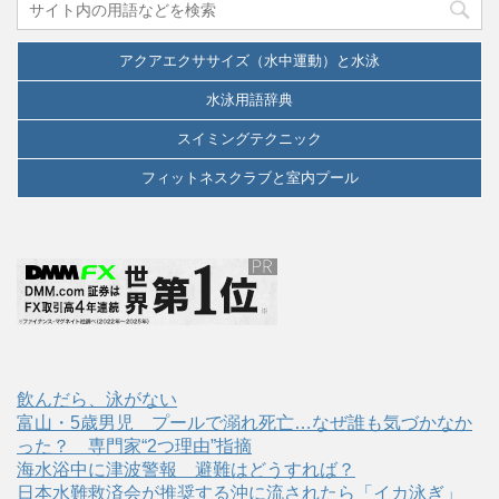
アクアエクササイズ（水中運動）と水泳
水泳用語辞典
スイミングテクニック
フィットネスクラブと室内プール
飲んだら、泳がない
富山・5歳男児 プールで溺れ死亡…なぜ誰も気づかなか
った？ 専門家“2つ理由”指摘
海水浴中に津波警報 避難はどうすれば？
日本水難救済会が推奨する沖に流されたら「イカ泳ぎ」