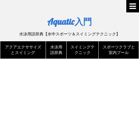
Aquatic入門
水泳用語辞典【水中スポーツ＆スイミングテクニック】
アクアエクササイズ
水泳用
スイミングテ
スポーツクラブと
とスイミング
語辞典
クニック
室内プール