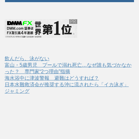
飲んだら、泳がない
富山・5歳男児 プールで溺れ死亡…なぜ誰も気づかなか
った？ 専門家“2つ理由”指摘
海水浴中に津波警報 避難はどうすれば？
日本水難救済会が推奨する沖に流されたら「イカ泳ぎ」
ジャミング