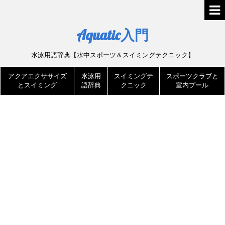
Aquatic入門
水泳用語辞典【水中スポーツ＆スイミングテクニック】
アクアエクササイズ
水泳用
スイミングテ
スポーツクラブと
とスイミング
語辞典
クニック
室内プール